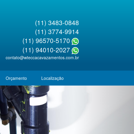
(11) 3483-0848
(11) 3774-9914
(11) 96570-5170
(11) 94010-2027
contato@wteccacavazamentos.com.br
Orçamento
Localização
Next