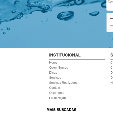
INSTITUCIONAL
S
Home
C
Quem Somos
C
Dicas
D
Serviços
D
Serviços Realizados
H
Contato
Orçamento
Localização
MAIS BUSCADAS