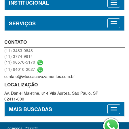
INSTITUCIONAL
SERVIÇOS
CONTATO
(11) 3483-0848
(11) 3774-9914
(11) 96570-5170
(11) 94010-2027
contato@wteccacavazamentos.com.br
LOCALIZAÇÃO
Av. Daniel Maletine, 814 Vila Aurora, São Paulo, SP
02411-000
MAIS BUSCADAS
Acessos: 777475