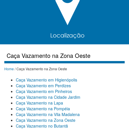
Caça Vazamento na Zona Oeste
Home
/ Caça Vazamento na Zona Oeste
Caça Vazamento em Higienópolis
Caça Vazamento em Perdizes
Caça Vazamento em Pinheiros
Caça Vazamento na Cidade Jardim
Caça Vazamento na Lapa
Caça Vazamento na Pompéia
Caça Vazamento na Vila Madalena
Caça Vazamento na Zona Oeste
Caça Vazamento no Butantã