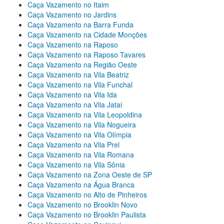
Caça Vazamento no Itaim
Caça Vazamento no Jardins
Caça Vazamento na Barra Funda
Caça Vazamento na Cidade Monções
Caça Vazamento na Raposo
Caça Vazamento na Raposo Tavares
Caça Vazamento na Região Oeste
Caça Vazamento na Vila Beatriz
Caça Vazamento na Vila Funchal
Caça Vazamento na Vila Ida
Caça Vazamento na Vila Jatai
Caça Vazamento na Vila Leopoldina
Caça Vazamento na Vila Nogueira
Caça Vazamento na Vila Olímpia
Caça Vazamento na Vila Prel
Caça Vazamento na Vila Romana
Caça Vazamento na Vila Sônia
Caça Vazamento na Zona Oeste de SP
Caça Vazamento na Água Branca
Caça Vazamento no Alto de Pinheiros
Caça Vazamento no Brooklin Novo
Caça Vazamento no Brooklin Paulista