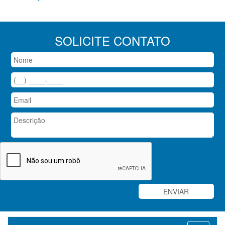
SOLICITE CONTATO