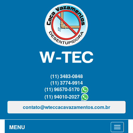
(11) 3483-0848
(11) 3774-9914
(11) 96570-5170
(11) 94010-2027
contato@wteccacavazamentos.com.br
MENU