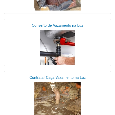
Conserto de Vazamento na Luz
Contratar Caça Vazamento na Luz