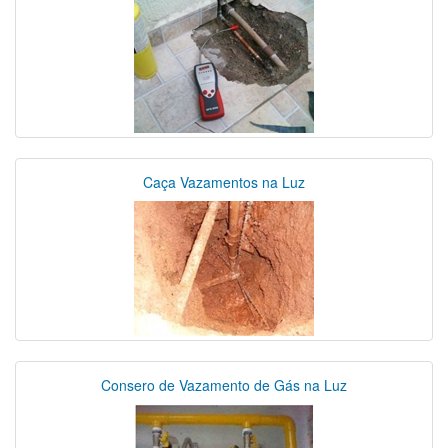
Caça Vazamentos na Luz
Consero de Vazamento de Gás na Luz