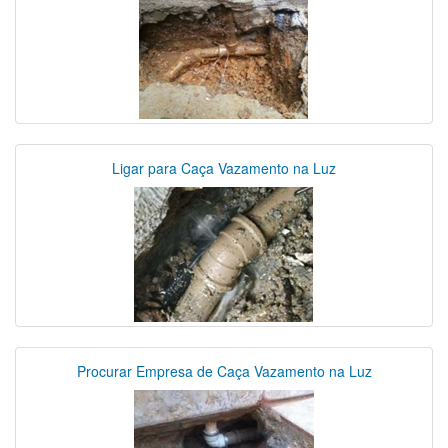
Ligar para Caça Vazamento na Luz
Procurar Empresa de Caça Vazamento na Luz