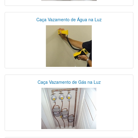
Caça Vazamento de Água na Luz
Caça Vazamento de Gás na Luz