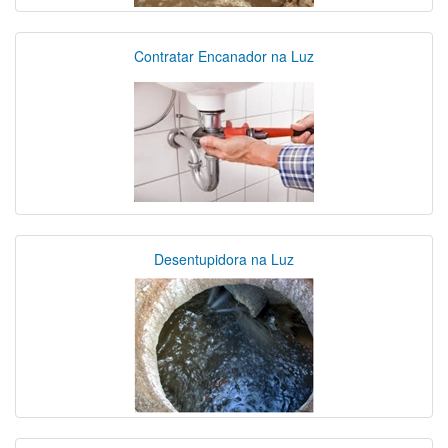
Contratar Encanador na Luz
Desentupidora na Luz