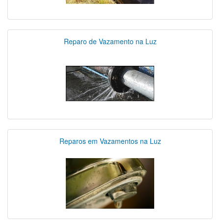
Reparo de Vazamento na Luz
Reparos em Vazamentos na Luz