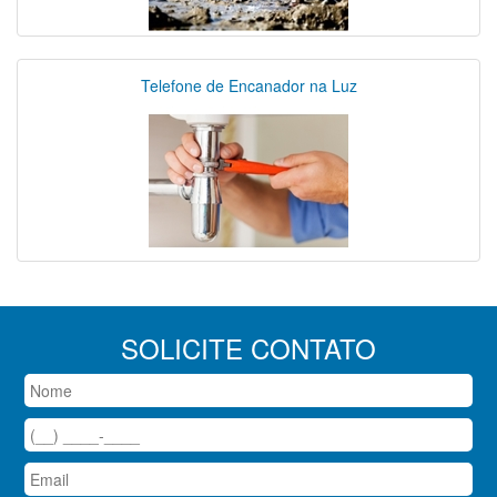
Telefone de Encanador na Luz
SOLICITE CONTATO