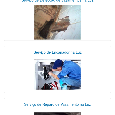
Serviço de Encanador na Luz
Serviço de Reparo de Vazamento na Luz